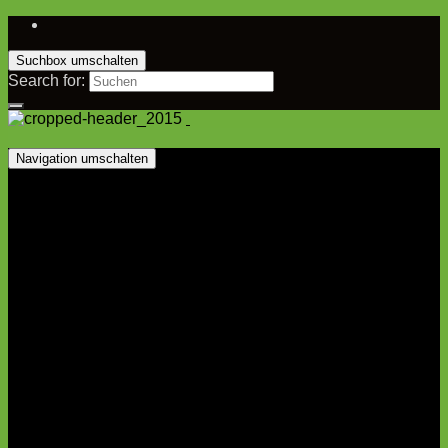
Suchbox umschalten
Search for:
Navigation umschalten
Startseite
Vorstand
1. Mannschaft
Kader
Spielplan
Tabelle
2. Mannschaft
Kader
Spielplan
Tabelle
Jugend
A-Jugend
B-Jugend