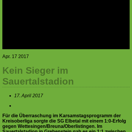
C-Jugend
D-Jugend
E-Jugend
F-Jugend
G-Jugend
Archiv
Sponsoring
Sponsoren
100er Club
Apr.
17
2017
Kein Sieger im
Sauertalstadion
17. April 2017
Für die Überraschung im Karsamstagsprogramm der
Kreisoberliga sorgte die SG Elbetal mit einem 1:0-Erfolg
gegen Wettesingen/Breuna/Oberlistingen. Im
Sauertalstadion in Grebenstein gab es ein 1:1 zwischen