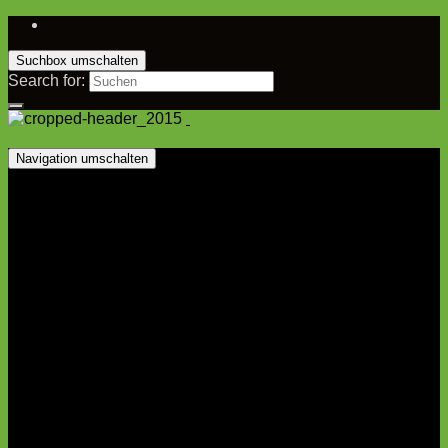
Suchbox umschalten
Search for:
Navigation umschalten
Startseite
Vorstand
1. Mannschaft
Kader
Spielplan
Tabelle
2. Mannschaft
Kader
Spielplan
Tabelle
Jugend
A-Jugend
B-Jugend