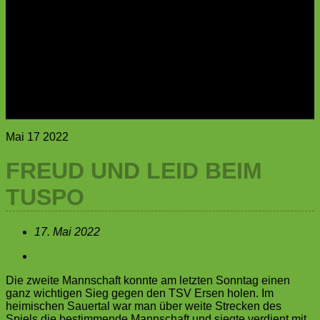
C-Jugend
D-Jugend
E-Jugend
F-Jugend
G-Jugend
Archiv
Sponsoring
Sponsoren
100er Club
Mai
17
2022
FREUD UND LEID BEIM
TUSPO
17. Mai 2022
Die zweite Mannschaft konnte am letzten Sonntag einen
ganz wichtigen Sieg gegen den TSV Ersen holen. Im
heimischen Sauertal war man über weite Strecken des
Spiels die bestimmende Mannschaft und siegte verdient mit