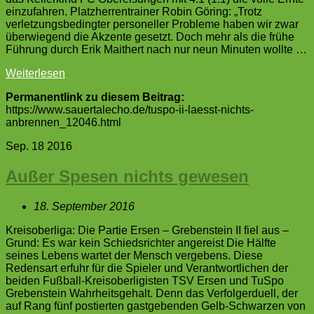
einzufahren. Platzherrentrainer Robin Göring: „Trotz
verletzungsbedingter personeller Probleme haben wir zwar
überwiegend die Akzente gesetzt. Doch mehr als die frühe
Führung durch Erik Maithert nach nur neun Minuten wollte …
Weiterlesen
Permanentlink zu diesem Beitrag:
https://www.sauertalecho.de/tuspo-ii-laesst-nichts-
anbrennen_12046.html
Sep.
18
2016
Außer Spesen nichts gewesen
18. September 2016
Kreisoberliga: Die Partie Ersen – Grebenstein II fiel aus –
Grund: Es war kein Schiedsrichter angereist Die Hälfte
seines Lebens wartet der Mensch vergebens. Diese
Redensart erfuhr für die Spieler und Verantwortlichen der
beiden Fußball-Kreisoberligisten TSV Ersen und TuSpo
Grebenstein Wahrheitsgehalt. Denn das Verfolgerduell, der
auf Rang fünf postierten gastgebenden Gelb-Schwarzen von