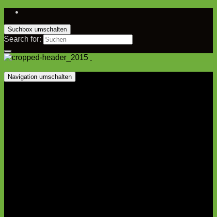
Suchbox umschalten
Search for:
Navigation umschalten
Startseite
Vorstand
1. Mannschaft
Kader
Spielplan
Tabelle
2. Mannschaft
Kader
Spielplan
Tabelle
Jugend
A-Jugend
B-Jugend