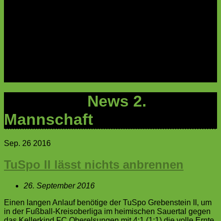
C-Jugend
D-Jugend
E-Jugend
F-Jugend
G-Jugend
Archiv
Sponsoring
Sponsoren
100er Club
Kategorie:
News 2.
Mannschaft
Sep.
26
2016
TuSpo II lässt nichts anbrennen
26. September 2016
Einen langen Anlauf benötige der TuSpo Grebenstein II, um
in der Fußball-Kreisoberliga im heimischen Sauertal gegen
das Kellerkind FC Oberelsungen mit 4:1 (1:1) die volle Ernte