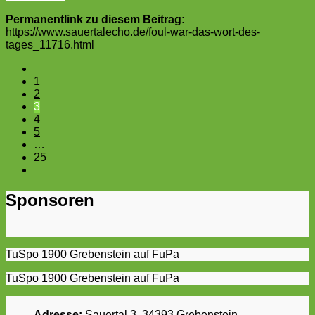
Permanentlink zu diesem Beitrag:
https://www.sauertalecho.de/foul-war-das-wort-des-
tages_11716.html
1
2
3
4
5
…
25
Sponsoren
TuSpo 1900 Grebenstein auf FuPa
TuSpo 1900 Grebenstein auf FuPa
Adresse:
Sauertal 3, 34393 Grebenstein